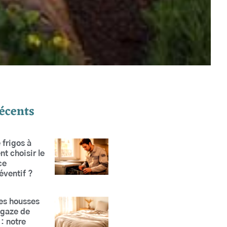
récents
 frigos à
t choisir le
ce
éventif ?
res housses
 gaze de
: notre