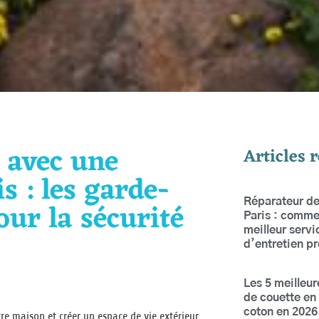
 avec une
Articles 
s : les garde-
our la sécurité
Réparateur de
Paris : commen
meilleur servi
d’entretien pr
Les 5 meilleu
de couette en
coton en 2026 
tre maison et créer un espace de vie extérieur