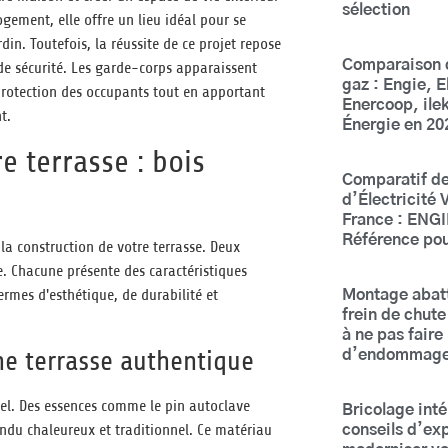
sélection
gement, elle offre un lieu idéal pour se
din. Toutefois, la réussite de ce projet repose
Comparaison d
de sécurité. Les garde-corps apparaissent
gaz : Engie, 
otection des occupants tout en apportant
Enercoop, ilek
t.
Énergie en 20
e terrasse : bois
Comparatif de
d’Électricité 
France : ENGI
Référence po
la construction de votre terrasse. Deux
te. Chacune présente des caractéristiques
ermes d'esthétique, de durabilité et
Montage abat
frein de chute 
à ne pas faire
ne terrasse authentique
d’endommager
rel. Des essences comme le pin autoclave
Bricolage inté
ndu chaleureux et traditionnel. Ce matériau
conseils d’ex