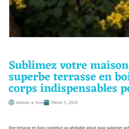
Sublimez votre maison
superbe terrasse en boi
corps indispensables p
maison-a-trois
février 5, 2026
Une terrasse en bois constitue un véritable atout pour valoriser vo