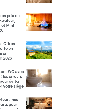
es prix du
Ekwateur,
 et Mint
26
s Offres
Verte en
E en
ur 2026
tant WC avec
: les erreurs
 pour éviter
 votre siège
rieur : nos
perts pour