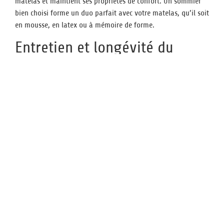
matelas et maintient ses propriétés de confort. Un sommier
bien choisi forme un duo parfait avec votre matelas, qu’il soit
en mousse, en latex ou à mémoire de forme.
Entretien et longévité du
sommier
Un sommier représente un investissement notable dans votre
confort quotidien. Une maintenance régulière associée à des
pratiques adaptées permet d’optimiser sa durée de vie. Des
options de rangement comme le sommier Primflex, offrant
624L de capacité, nécessitent une attention particulière pour
maintenir leur fonctionnalité.
Les bonnes pratiques pour
préserver votre sommier
La préservation d’un sommier commence par une utilisation
appropriée. Les sommiers fixes, tapissiers, à lattes ou à